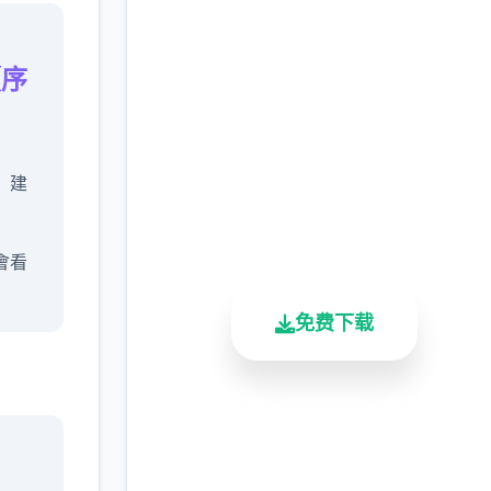
点击下载 爱丽丝的摇
篮|Alice in Cradle官网
【序
下载
完整版游戏，免费体验
，建
2.3M+
4.9/5
900K+
总下载量
用户评分
活跃用户
會看
免费下载
代罪
安全下载
高速安装
完全免费
客服支持