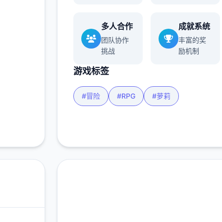
玩家
多人合作
成就系统
团队协作
丰富的奖
多
挑战
励机制
游戏标签
#冒险
#RPG
#萝莉