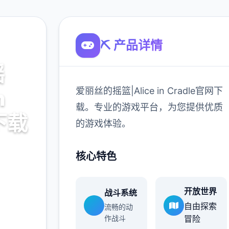
⛏️ 产品详情
摇
爱丽丝的摇篮|Alice in Cradle官网下
n
载。专业的游戏平台，为您提供优质
下载
的游戏体验。
le官网下
核心特色
供优质
开放世界
战斗系统
自由探索
流畅的动
作战斗
冒险
900K