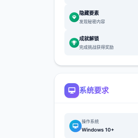
隐藏要素
发现秘密内容
成就解锁
沿路除了教學關打史萊姆外建
完成挑战获得奖励
要再做其他戰鬥
畢竟沒有迴避跟護盾的本领可
所以還是先直接回家跑完劇情
學拿本领
系统要求
跟NPC的對話建議都要看完
沿路上可以閱讀的要素，甚至
品的說明
操作系统
Windows 10+
甚至是想到處亂跑地圖探索，