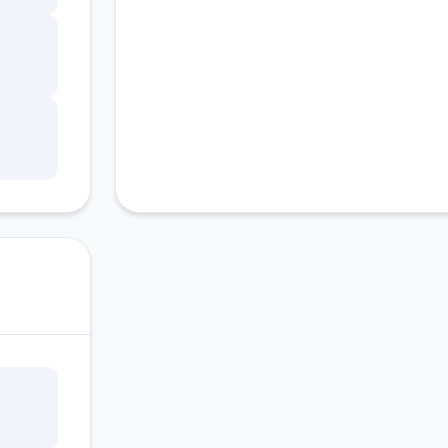
議不
以用
的教
是物
也都