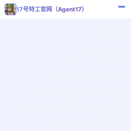
17号特工官网（Agent17）