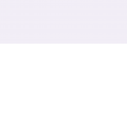
📦 游戏说明