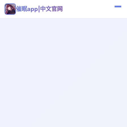
催眠app|中文官网