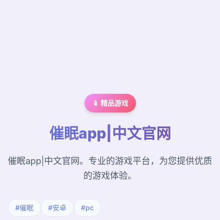
📱 精品游戏
催眠app|中文官网
催眠app|中文官网。专业的游戏平台，为您提供优质
的游戏体验。
#催眠
#安卓
#pc