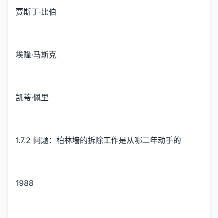
贾斯丁·比伯
埃隆·马斯克
凯蒂·佩里
1.7.2 问题：柏林墙的拆除工作是从哪二年动手的
1988