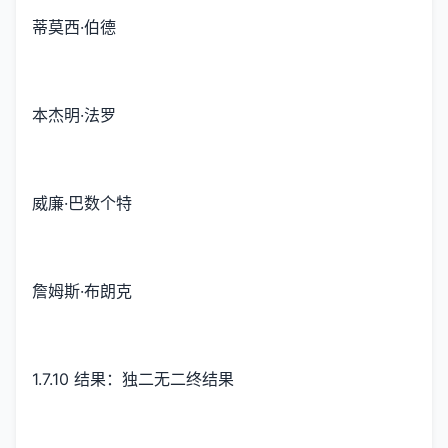
蒂莫西·伯德
本杰明·法罗
威廉·巴数个特
詹姆斯·布朗克
1.7.10 结果：独二无二终结果