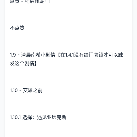
点赞 - 稍后佩妮+1
不点赞
1.9 - 清晨南希小剧情【在1.4.1没有给门装锁才可以触
发这个剧情】
1.10 - 艾恩之前
1.10.1 选择：遇见亚历克斯