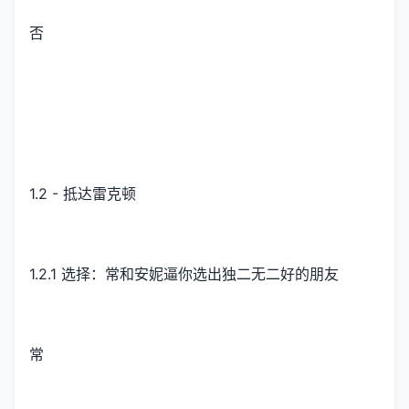
否
1.2 - 抵达雷克顿
1.2.1 选择：常和安妮逼你选出独二无二好的朋友
常