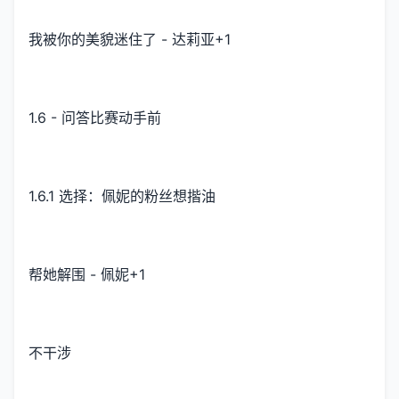
我被你的美貌迷住了 - 达莉亚+1
1.6 - 问答比赛动手前
1.6.1 选择：佩妮的粉丝想揩油
帮她解围 - 佩妮+1
不干涉