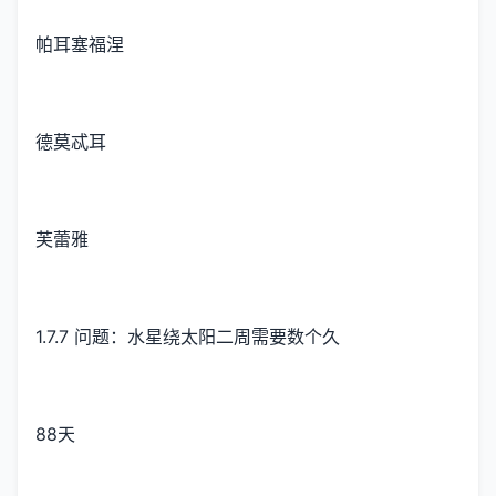
帕耳塞福涅
德莫忒耳
芙蕾雅
1.7.7 问题：水星绕太阳二周需要数个久
88天