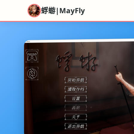
蜉蝣|MayFly