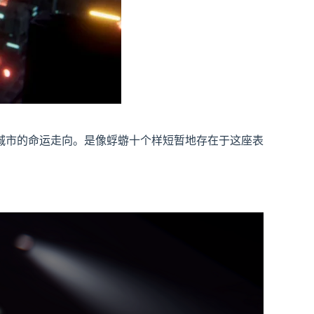
城市的命运走向。是像蜉蝣十个样短暂地存在于这座表