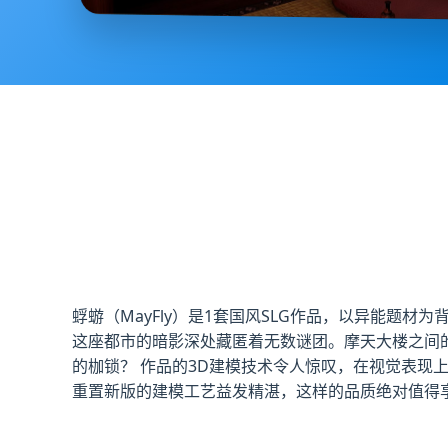
蜉蝣（MayFly）是1套国风SLG作品，以异能题
这座都市的暗影深处藏匿着无数谜团。摩天大楼之间
的枷锁？ 作品的3D建模技术令人惊叹，在视觉表现
重置新版的建模工艺益发精湛，这样的品质绝对值得