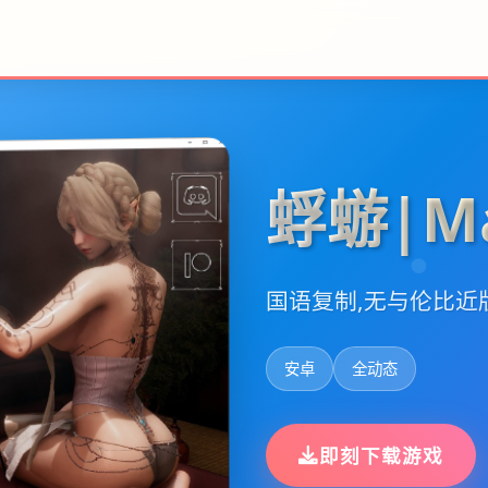
蜉蝣|Ma
国语复制,无与伦比近
安卓
全动态
即刻下载游戏