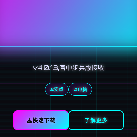
v4.0.13,官中步兵版接收
#安卓
#电脑
快速下载
了解更多