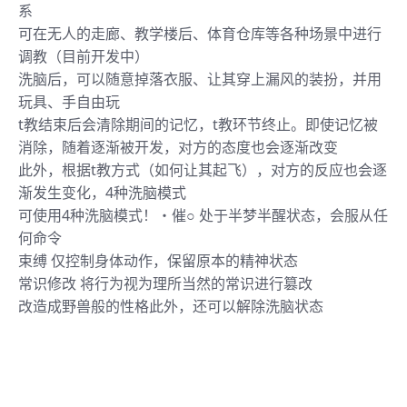
系
可在无人的走廊、教学楼后、体育仓库等各种场景中进行
调教（目前开发中）
洗脑后，可以随意掉落衣服、让其穿上漏风的装扮，并用
玩具、手自由玩
t教结束后会清除期间的记忆，t教环节终止。即使记忆被
消除，随着逐渐被开发，对方的态度也会逐渐改变
此外，根据t教方式（如何让其起飞），对方的反应也会逐
渐发生变化，4种洗脑模式
可使用4种洗脑模式！・催○ 处于半梦半醒状态，会服从任
何命令
束缚 仅控制身体动作，保留原本的精神状态
常识修改 将行为视为理所当然的常识进行篡改
改造成野兽般的性格此外，还可以解除洗脑状态