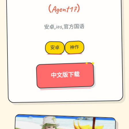
（Agent17）
安卓,ios,官方国语
神作
安卓
✦ ★
→
中文版下载