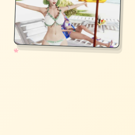
✧
♡
★
♥