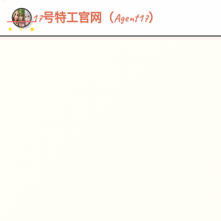
~~~
★
♡
✦
✧
♥
~
→
↗
17号特工官网（Agent17）
✦ ✧ ★