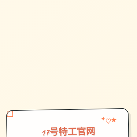
✦
★
♡
17号特工官网