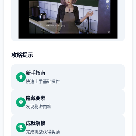
📚 窍门说明：
攻略提示
首先进乐趣剧情后先输入各种特工17礼包码，
切记前面4个利益礼包码只能选其10（当然选
新手指南
50刀...），输入礼包码的方法是打开背包，点
快速上手基础操作
手机，然后输入号码就行（
礼包码大好多数人
应该都有，我会把这次的礼包码发在评论
隐藏要素
区
），好好多人物都有10条线，我都会讲（除
发现秘密内容
了作者基本没开发的）
成就解锁
完成挑战获得奖励