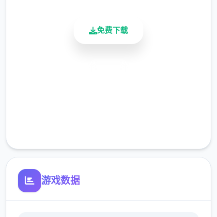
>dana房间找她>回自己房间点计算机>快进时
间>手机>休息（暂时不做特工任务，后面分各
免费下载
个人物去做窍门,而因为50刀的礼包码里有特
工的藏身处，所以休息能各资源加10）>快进
时间>dana房间>想办法开门>厨房>dana房间
安全下载
>开门>选第叁个>睡觉>妈妈能给我钱吗（赚
高速安装
钱的方法有很好多，搞卫生，去医院卖蝌蚪，
校长办公室，找老师，礼品店整理娃娃，卖战
完全免费
利品给胖子等）>回自己房间>计算机>看邮件
客服支持
（这个爸爸真是好榜样...）>窗户>amber房间
找妈妈>敲门>问问dana第10次去海边的情况
>去学校>快进时间>空教室>ophelia>去礼品
店买望远镜和睡衣>回家回自己房间>计算机>
游戏数据
去后巷>erica>回家找dana给她新睡衣