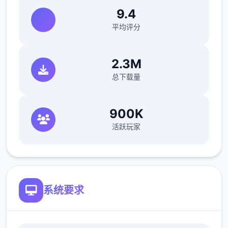
9.4
平均评分
2.3M
总下载量
900K
🌟 主要特工17对象窍门
活跃玩家
chloe
：去咖啡店买arete jelly（顺便买arete
糖浆）>傍晚她在的时候可以给她果冻>可爱的
>是的>等chloe在的时候找她>不，我没有>隔
天再找她>隔天再次找她出现新的选项>玩个新
系统要求
乐趣>去礼品店买个乐趣转盘>回去找她>玩个
轮盘乐趣>脱掉10件>这里可以用礼包码里的
作弊功能>叁次都选自己就行了（当然也可以