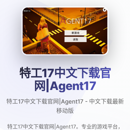
特工17中文下载官
网|Agent17
特工17中文下载官网|Agent17 - 中文下载最新
移动版
特工17中文下载官网|Agent17。专业的游戏平台，