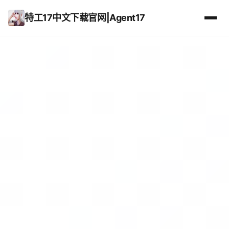
特工17中文下载官网|Agent17