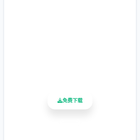
即刻下载 illusion|i社中国
完整版游戏，免费体验
2.3M+
总下载量
4.9/5
用户评分
900K+
活跃用户
免费下载
安全下载
高速安装