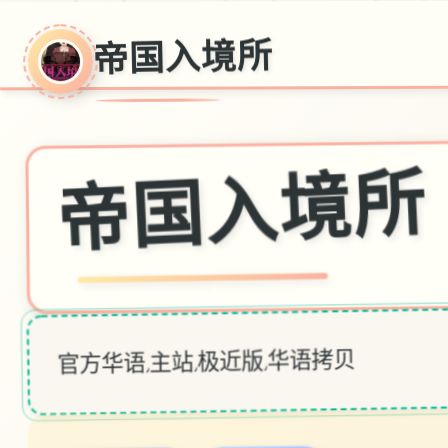
帝国入境所
帝国入境所
官方华语,主站,极近版,华语拷贝