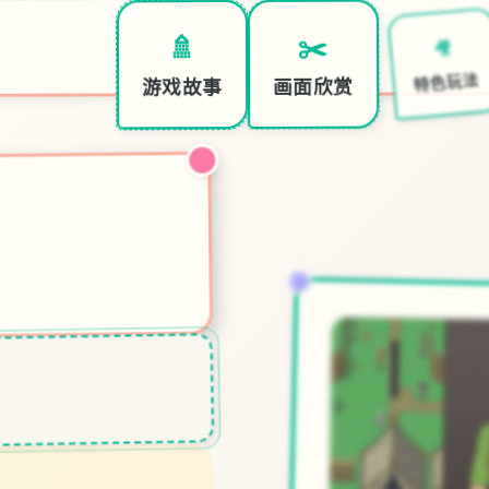
🎥
✂️
🚿
特色玩法
画面欣赏
游戏故事
★