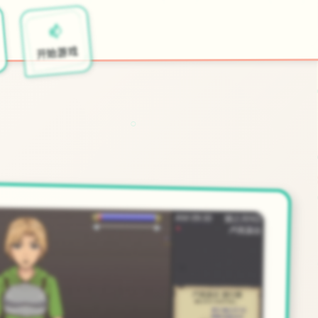
📫
开始游戏
○