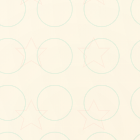
🔬
No.1
★