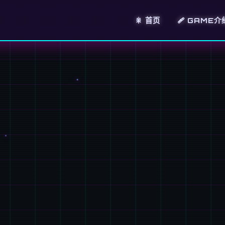
🎇 首页
🩹 GAME介