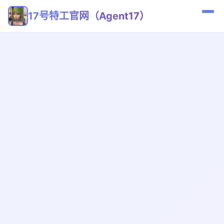
17号特工官网（Agent17）