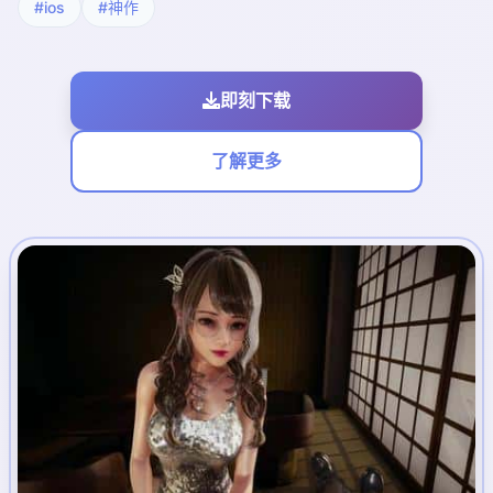
#ios
#神作
即刻下载
了解更多