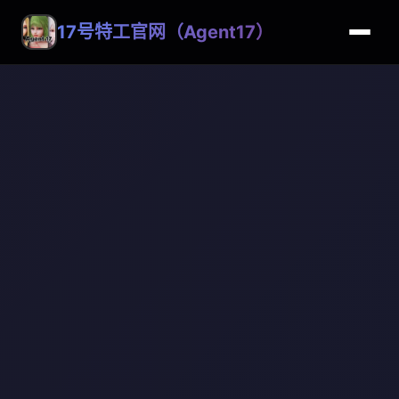
17号特工官网（Agent17）