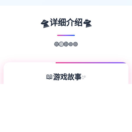
🛸
🛸
详细介绍
🟢
🔴
🟡
🔵
🟣
📖
游戏故事
✨
埃尔扎里奥皇家骑士团的希娅莉丝遭到了壹群
自称圣宴教团信徒的狂热分子袭击。陷入绝境
濒临死亡之际，她别无选择，只能与名为缪依
的灵魂签订契约，以抵御邪教分子的袭击。当