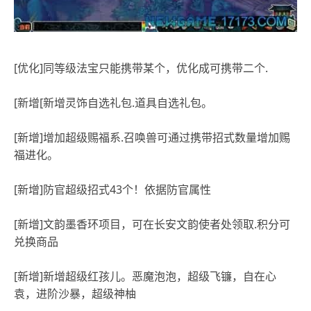
[优化]同等级法宝只能携带某个，优化成可携带二个.
[新增[新增灵饰自选礼包.道具自选礼包。
[新增]增加超级赐福系.召唤兽可通过携带招式数量增加赐
福进化。
[新增]防官超级招式43个！依据防官属性
[新增]文韵墨香环项目，可在长安文韵使者处领取.积分可
兑换商品
[新增]新增超级红孩儿。恶魔泡泡，超级飞镰，自在心
袁，进阶沙暴，超级神柚