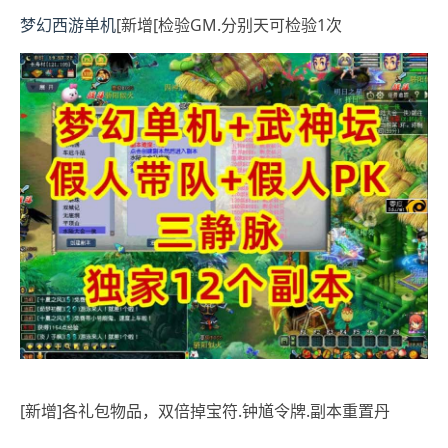
梦幻西游单机
[新增[检验GM.分别天可检验1次
[新增]各礼包物品，双倍掉宝符.钟馗令牌.副本重置丹