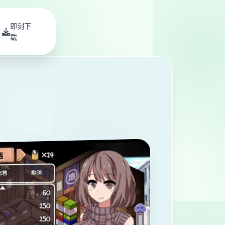
即刻下
载