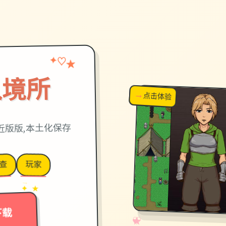
✦
★
♡
入境所
→
↗
点击体验
超棒！
近版版,本土化保存
玩家
查
→
✦ ★
下载
✧
♡
★
♥