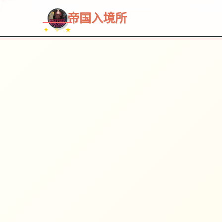
~~~
★
♡
✦
✧
♥
~
帝国入境所
✦ ✧ ★