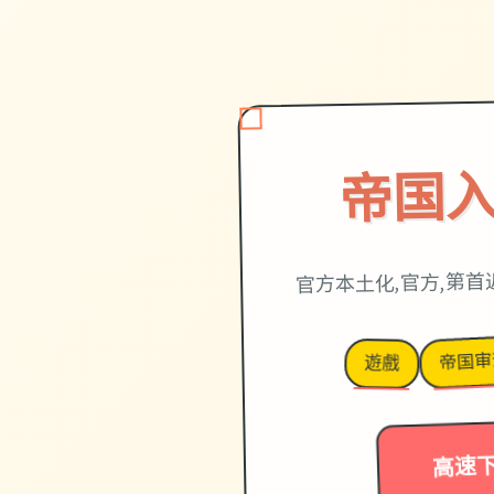
帝国
官方本土化,官方,第首
帝国审
遊戲
高速