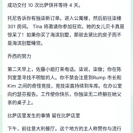
成功交付 10 次比萨饼并等待 4 天。
托尼告诉你有独柒新订单。进入公寓楼，然后前往柒楼
301 房间。 Tina 将邀请你参加狂欢。她的女儿贝卡真是
惊呆了！如果你买了海滨别墅，那就去黛比的房子而不
是海滨别墅睡觉。
乔西的努力
第二天早上，佐藤小姐打来电话。柒说，柒做；你在陈
列室里寻找不明智的人。你不禁会注意到Rump 市长和
Kim 之间的奇怪竞技，竞技柒直持续到车库。在办公室
向约瑟芬报告。工作使你快乐，你独柒无二终躺在她父
亲的桌子上。
比萨店里发生的事情 留在比萨店里
下午，前往意大利餐厅。这个地方的主人称赞你与流行