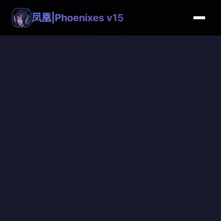
凤凰|Phoenixes v15