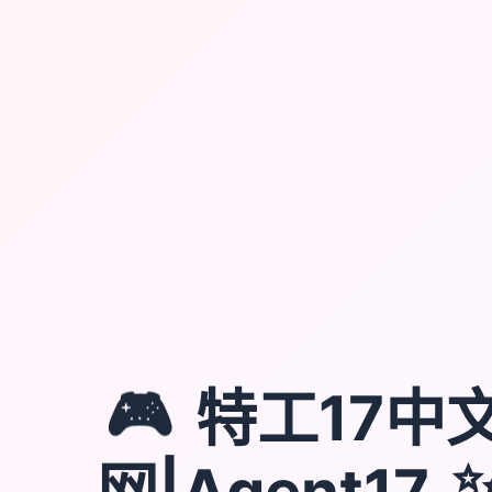
🎮
特工17中
网|Agent17